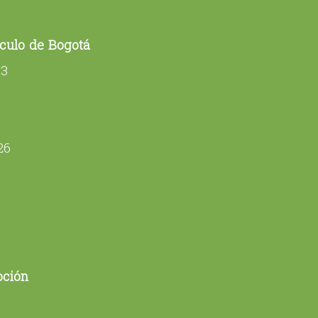
rculo de Bogotá
63
26
pción