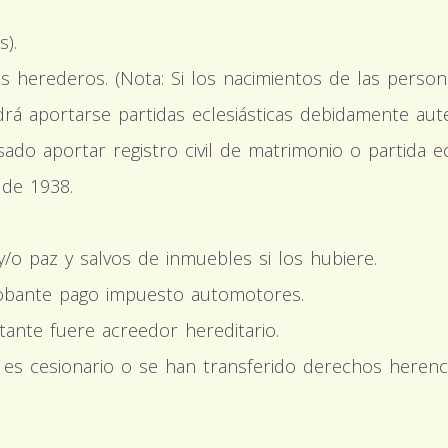
s).
los herederos. (Nota: Si los nacimientos de las perso
rá aportarse partidas eclesiásticas debidamente auten
do aportar registro civil de matrimonio o partida ec
 de 1938.
y/o paz y salvos de inmuebles si los hubiere.
robante pago impuesto automotores.
itante fuere acreedor hereditario.
o es cesionario o se han transferido derechos herenci