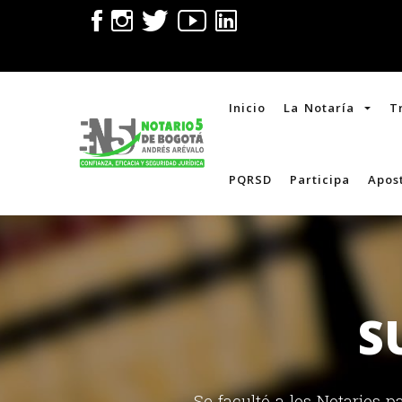
Inicio
La Notaría
T
PQRSD
Participa
Apost
S
Se facultó a los Notarios 