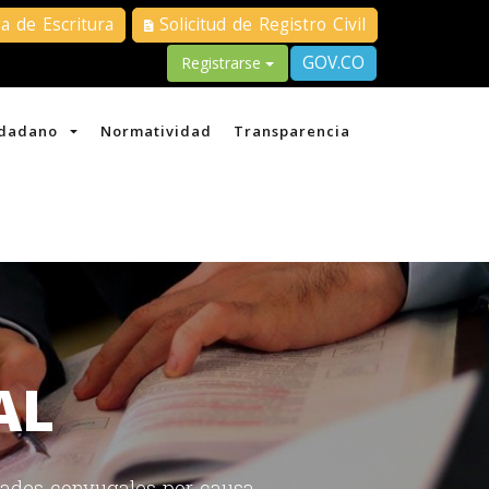
 de Escritura
Solicitud de Registro Civil
GOV.CO
Registrarse
iudadano
Normatividad
Transparencia
AL
edades conyugales por causa