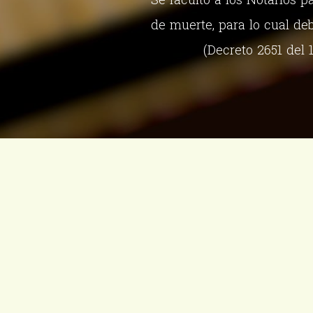
de muerte, para lo cual de
(Decreto 2651 del 