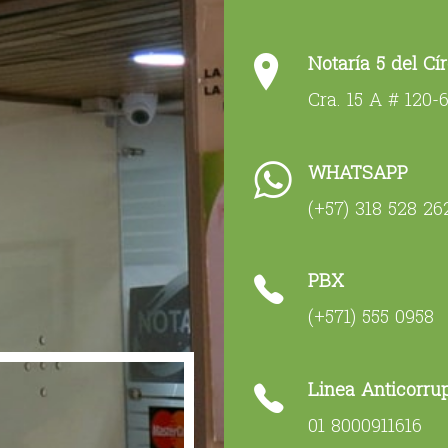
Notaría 5 del Cí
Cra. 15 A # 120-
WHATSAPP
(+57) 318 528 26
PBX
(+571) 555 0958
Linea Anticorru
01 8000911616