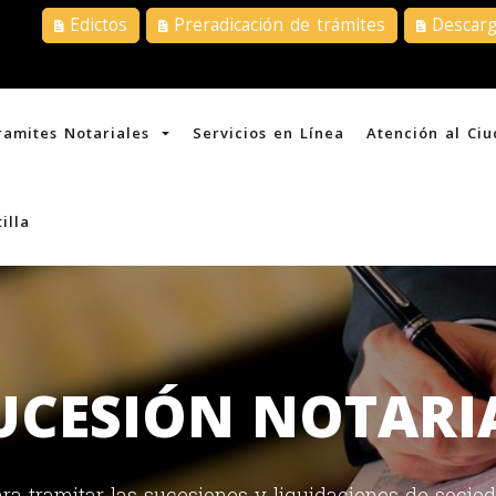
Edictos
Preradicación de trámites
Descarga
ramites Notariales
Servicios en Línea
Atención al C
illa
UCESIÓN NOTARI
para tramitar las sucesiones y liquidaciones de soci